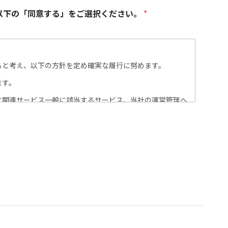
以下の「同意する」をご選択ください。
*
ると考え、以下の方針を定め確実な履行に努めます。
ます。
に関連サービス一般に該当するサービス、当社の運営管理へ
厳重なセキュリティのもと管理します。 また、法令の定め