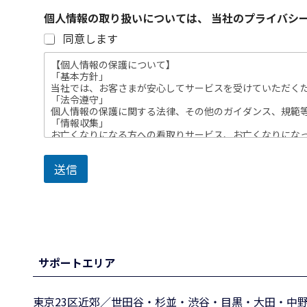
個人情報の取り扱いについては、 当社のプライバシ
同意します
【個人情報の保護について】
「基本方針」
当社では、お客さまが安心してサービスを受けていただく
「法令遵守」
個人情報の保護に関する法律、その他のガイダンス、規範
「情報収集」
お亡くなりになる方への看取りサービス、お亡くなりにな
の利用を目的として必要な範囲においてのみお客さまの個
「情報管理」
送信
お預かりした個人情報は正確な状態に保つように努め、個
る場合などを除き、お客さまの許可なく個人情報を第三者
「当社における個人情報の利用目的」
［サービス提供における利用］
・お客さまに提供する看取りに係るサービス
・お客さまに提供する葬祭に係るサービス
・お客さまに提供するグリーフケアに係るサービス
・お亡くなりになった方のお体の保全処置に係るサービス
サポートエリア
〈当社が行う管理運営業務のうち、〉
・会員情報の管理
・アンケート等の管理
・お客さまへのサービスの向上
東京23区近郊／世田谷・杉並・渋谷・目黒・大田・中