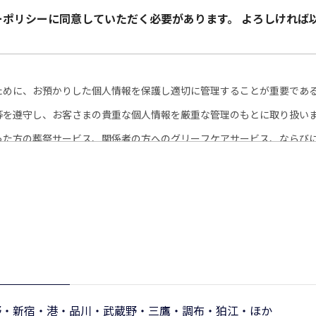
ーポリシーに同意していただく必要があります。 よろしければ
ために、お預かりした個人情報を保護し適切に管理することが重要であ
等を遵守し、お客さまの貴重な個人情報を厳重な管理のもとに取り扱い
った方の葬祭サービス、関係者の方へのグリーフケアサービス、ならび
人情報を収集いたします。
人情報の漏洩・紛失・改竄並びに個人情報への不正なアクセスを防止し、
に提供することはありません。
野・新宿・港・品川・武蔵野・三鷹・調布・狛江・ほか